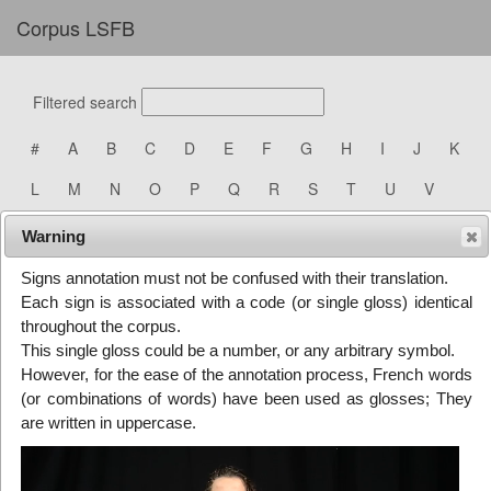
Corpus LSFB
Filtered search
#
A
B
C
D
E
F
G
H
I
J
K
L
M
N
O
P
Q
R
S
T
U
V
W
X
Y
Z
Warning
Signs annotation must not be confused with their translation.
A-COTE
à côté, à côté de
Each sign is associated with a code (or single gloss) identical
throughout the corpus.
A-FIN
à la fin
This single gloss could be a number, or any arbitrary symbol.
However, for the ease of the annotation process, French words
A-GENOUX
à genoux
(or combinations of words) have been used as glosses; They
are written in uppercase.
A-LA-PORTE
renvoyer, mettre à la
porte, virer, dehors