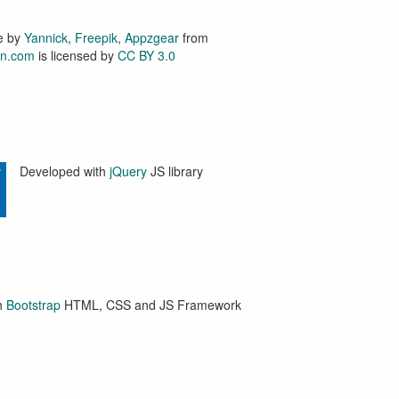
e by
Yannick
,
Freepik
,
Appzgear
from
on.com
is licensed by
CC BY 3.0
Developed with
jQuery
JS library
h
Bootstrap
HTML, CSS and JS Framework