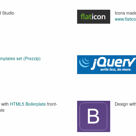
 Studio
Icons mad
www.flatic
mplates set (Prezzip)
 with
HTML5 Boilerplate
front-
Design wit
ate