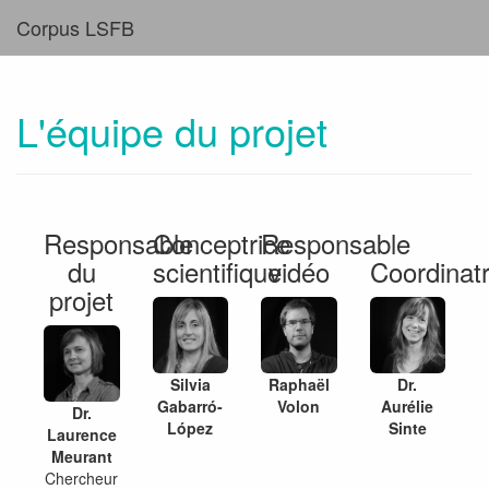
Corpus LSFB
L'équipe du projet
Responsable
Conceptrice
Responsable
du
scientifique
vidéo
Coordinatr
projet
Silvia
Raphaël
Dr.
Gabarró-
Volon
Aurélie
Dr.
López
Sinte
Laurence
Meurant
Chercheur