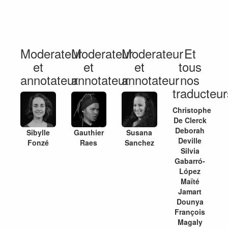
Moderateur
Moderateur
Moderateur
Et
et
et
et
tous
annotateur
annotateur
annotateur
nos
traducteur
Christophe
De Clerck
Deborah
Sibylle
Gauthier
Susana
Deville
Fonzé
Raes
Sanchez
Silvia
Gabarró-
López
Maïté
Jamart
Dounya
François
Magaly