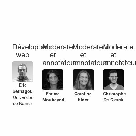
Développeur
Moderateur
Moderateur
Moderateu
web
et
et
et
annotateur
annotateur
annotateu
Eric
Bernagou
Fatima
Caroline
Christophe
Université
Moubayed
Kinet
De Clerck
de Namur