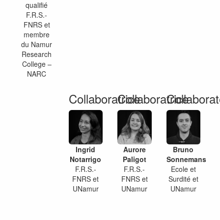
qualifié
F.R.S.-
FNRS et
membre
du Namur
Research
College –
NARC
Collaboratrice
Collaboratrice
Collaborat
Ingrid
Aurore
Bruno
Notarrigo
Paligot
Sonnemans
F.R.S.-
F.R.S.-
Ecole et
FNRS et
FNRS et
Surdité et
UNamur
UNamur
UNamur